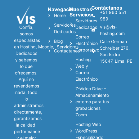
Contáctanos
Navegación
Nuestros
+51 960 551
Servicios
Home
989
Servidores
Servidores
vis@vis-
Confía,
Dedicados
Dedicados
hosting.com
somos
Correo
especialistas
Blog
Calle German
Electrónico
en
Hosting
,
Moodle
,
Servidores
Schreiber 276,
Corporativo
Contáctanos
Dedicados
San Isidro
Hosting
y sabemos
15047, Lima, PE
Web y
lo que
Correo
ofrecemos.
Electrónico
Aquí no
revendemos
Z-Video Drive –
nada, todo
Almacenamiento
lo
externo para tus
administramos
grabaciones
directamente,
Zoom
garantizamos
Hosting Web
la calidad,
WordPress
performance
Especializado
y el mejor