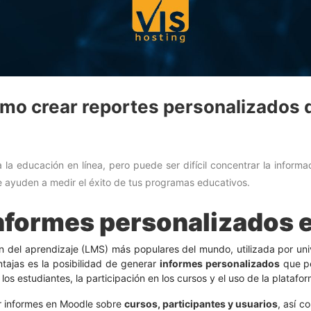
mo crear reportes personalizados d
a educación en línea, pero puede ser difícil concentrar la informa
e ayuden a medir el éxito de tus programas educativos.
nformes personalizados 
n del aprendizaje (LMS) más populares del mundo, utilizada por univ
tajas es la posibilidad de generar
informes personalizados
que pe
s estudiantes, la participación en los cursos y el uso de la platafor
r informes en Moodle sobre
cursos, participantes y usuarios
, así c