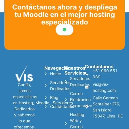
Contáctanos ahora y despliega
tu Moodle en el mejor hosting
especializado
Contáctanos
Navegación
Nuestros
+51 960 551
Servicios
Home
989
Servidores
Servidores
vis@vis-
Confía,
Dedicados
Dedicados
hosting.com
somos
Correo
especialistas
Blog
Calle German
Electrónico
en
Hosting
,
Moodle
,
Servidores
Schreiber 276,
Corporativo
Contáctanos
Dedicados
San Isidro
Hosting
y sabemos
15047, Lima, PE
Web y
lo que
Correo
ofrecemos.