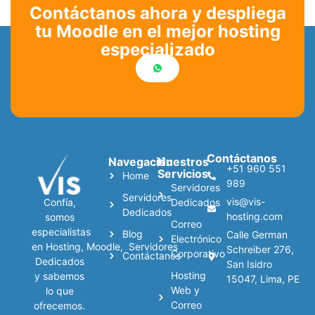
Contáctanos ahora y despliega
tu Moodle en el mejor hosting
especializado
Contáctanos
Navegación
Nuestros
+51 960 551
Servicios
Home
989
Servidores
Servidores
vis@vis-
Confía,
Dedicados
Dedicados
hosting.com
somos
Correo
especialistas
Blog
Calle German
Electrónico
en
Hosting
,
Moodle
,
Servidores
Schreiber 276,
Corporativo
Contáctanos
Dedicados
San Isidro
Hosting
y sabemos
15047, Lima, PE
Web y
lo que
Correo
ofrecemos.