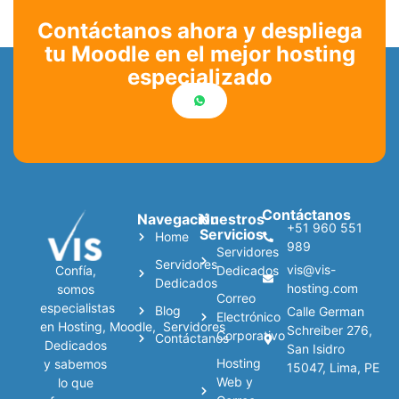
Contáctanos ahora y despliega
tu Moodle en el mejor hosting
especializado
Contáctanos
Navegación
Nuestros
+51 960 551
Servicios
Home
989
Servidores
Servidores
vis@vis-
Confía,
Dedicados
Dedicados
hosting.com
somos
Correo
especialistas
Blog
Calle German
Electrónico
en
Hosting
,
Moodle
,
Servidores
Schreiber 276,
Corporativo
Contáctanos
Dedicados
San Isidro
Hosting
y sabemos
15047, Lima, PE
Web y
lo que