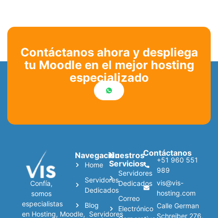
Contáctanos ahora y despliega
tu Moodle en el mejor hosting
especializado
Contáctanos
Navegación
Nuestros
+51 960 551
Servicios
Home
989
Servidores
Servidores
vis@vis-
Confía,
Dedicados
Dedicados
hosting.com
somos
Correo
especialistas
Blog
Calle German
Electrónico
en
Hosting
,
Moodle
,
Servidores
Schreiber 276,