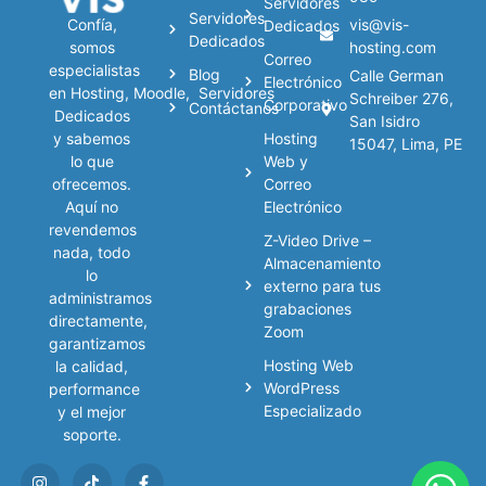
Servidores
Servidores
vis@vis-
Confía,
Dedicados
Dedicados
hosting.com
somos
Correo
especialistas
Blog
Calle German
Electrónico
en
Hosting
,
Moodle
,
Servidores
Schreiber 276,
Corporativo
Contáctanos
Dedicados
San Isidro
Hosting
y sabemos
15047, Lima, PE
Web y
lo que
Correo
ofrecemos.
Electrónico
Aquí no
revendemos
Z-Video Drive –
nada, todo
Almacenamiento
lo
externo para tus
administramos
grabaciones
directamente,
Zoom
garantizamos
Hosting Web
la calidad,
WordPress
performance
Especializado
y el mejor
soporte.