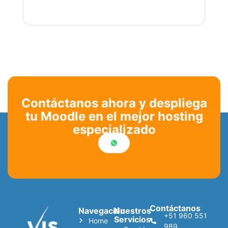
Contáctanos ahora y despliega
tu Moodle en el mejor hosting
especializado
Contáctanos
Navegación
Nuestros
+51 960 551
Servicios
Home
989