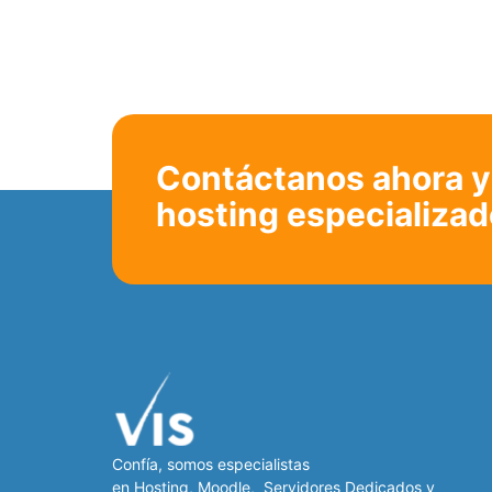
Contáctanos ahora y 
hosting especializad
Confía, somos especialistas
en
Hosting
,
Moodle
,
Servidores Dedicados
y