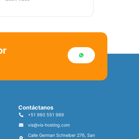
or
Contáctanos
+51 960 551 989
vis@vis-hosting.com
Calle German Schreiber 276, San