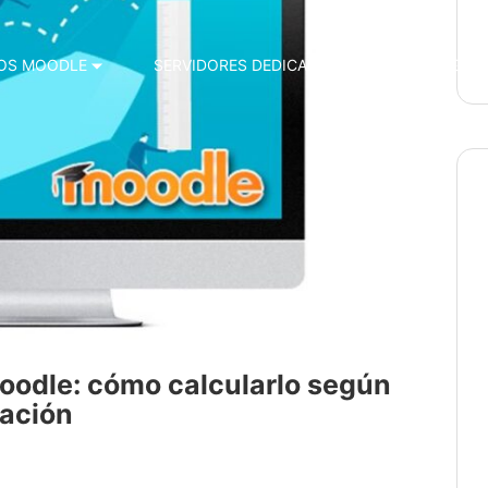
OS MOODLE
SERVIDORES DEDICADOS
HOSTING A
odle: cómo calcularlo según
ración