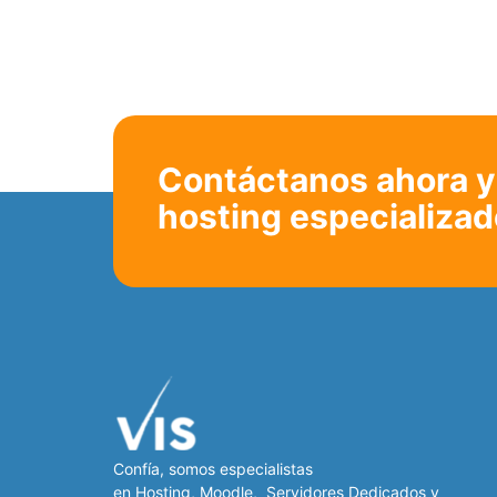
Contáctanos ahora y 
hosting especializad
Confía, somos especialistas
en
Hosting
,
Moodle
,
Servidores Dedicados
y