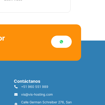
or
Contáctanos
+51 960 551 989
vis@vis-hosting.com
Calle German Schreiber 276, San