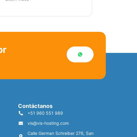
or
Contáctanos
+51 960 551 989
vis@vis-hosting.com
Calle German Schreiber 276, San