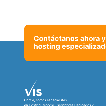
Contáctanos ahora y 
hosting especializad
Confía, somos especialistas
en
Hosting
,
Moodle
,
Servidores Dedicados
y