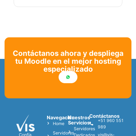
Contáctanos ahora y despliega
tu Moodle en el mejor hosting
especializado
Contáctanos
Navegación
Nuestros
+51 960 551
Servicios
Home
989
Servidores
Servidores
vis@vis-
Confía,
Dedicados