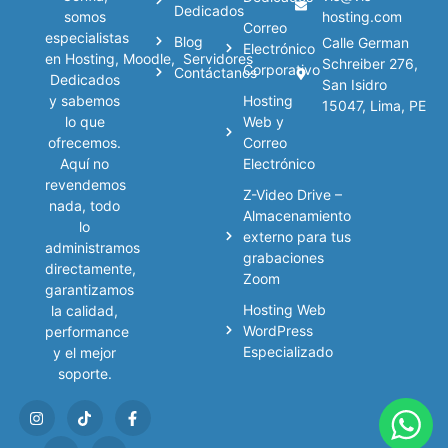
Dedicados
hosting.com
somos
Correo
especialistas
Blog
Calle German
Electrónico
en
Hosting
,
Moodle
,
Servidores
Schreiber 276,
Corporativo
Contáctanos
Dedicados
San Isidro
Hosting
y sabemos
15047, Lima, PE
Web y
lo que
Correo
ofrecemos.
Electrónico
Aquí no
revendemos
Z-Video Drive –
nada, todo
Almacenamiento
lo
externo para tus
administramos
grabaciones
directamente,
Zoom
garantizamos
Hosting Web
la calidad,
WordPress
performance
Especializado
y el mejor
soporte.